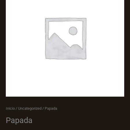
Inicio
/
Uncategorized
/ Papada
Papada