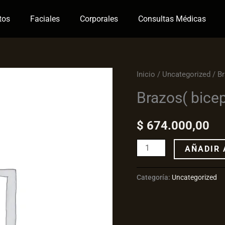
tos
Faciales
Corporales
Consultas Médicas
Brazos(
Inicio
/
Uncategorized
/ Br
biceps
Brazos( bicep
o
triceps
$
674.000,00
)
cantidad
AÑADIR 
Categoría:
Uncategorized